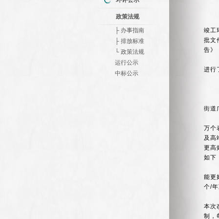
环评公示
政策法规
├ 办事指南
竣工
批文
├ 排放标准
告》
└ 政策法规
运行公示
进行
中标公示
街道
万个
及高
更高
如下
能更
个
/
年
本次
制，