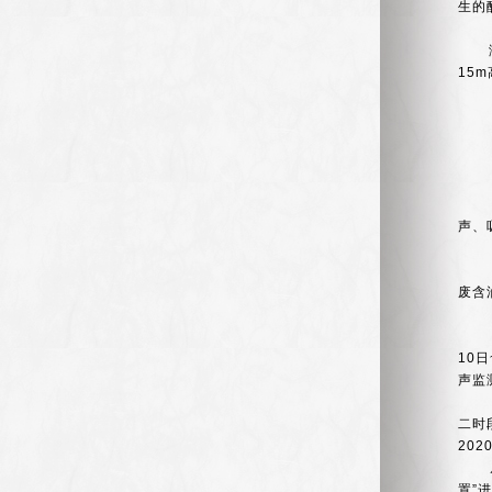
生的
15m
声、
废含
10
日
声监
二时
202
置
”
进