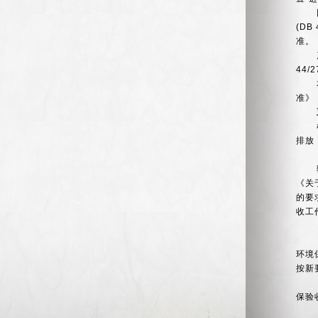
(DB 
准。
44/2
准》
排放
《关
的要
收工
环境
按新
保验