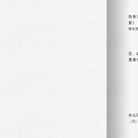
告表
复》
年
6
定，
显著
办公
（
3